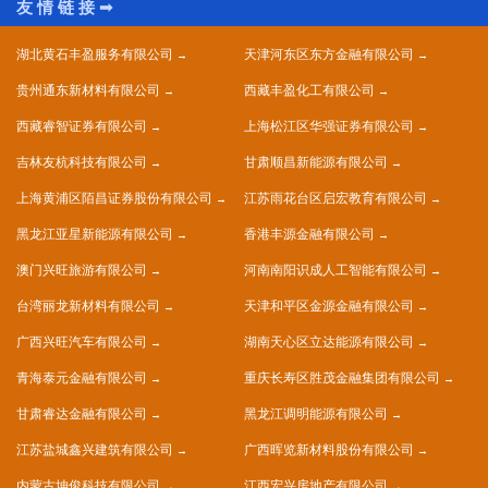
湖北黄石丰盈服务有限公司
天津河东区东方金融有限公司
贵州通东新材料有限公司
西藏丰盈化工有限公司
西藏睿智证券有限公司
上海松江区华强证券有限公司
吉林友杭科技有限公司
甘肃顺昌新能源有限公司
上海黄浦区陌昌证券股份有限公司
江苏雨花台区启宏教育有限公司
黑龙江亚星新能源有限公司
香港丰源金融有限公司
澳门兴旺旅游有限公司
河南南阳识成人工智能有限公司
台湾丽龙新材料有限公司
天津和平区金源金融有限公司
广西兴旺汽车有限公司
湖南天心区立达能源有限公司
青海泰元金融有限公司
重庆长寿区胜茂金融集团有限公司
甘肃睿达金融有限公司
黑龙江调明能源有限公司
江苏盐城鑫兴建筑有限公司
广西晖览新材料股份有限公司
内蒙古坤俊科技有限公司
江西宏兴房地产有限公司